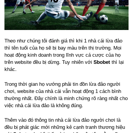
Theo như chúng tôi đánh giá thì khi 1 nhà cái lừa đảo
thì tên tuổi của họ sẽ bị bay màu trên thị trường. Mọi
hoạt động kinh doanh trong lĩnh vực cá cược của họ
trên website đều bị dừng. Tuy nhiên với
Sbobet
thì lại
khác.
Trong thời gian họ vướng phải tin đồn lừa đảo người
chơi, website của nhà cái vẫn hoạt động 1 cách bình
thường nhất. Đây chính là minh chứng rõ ràng nhất cho
việc nhà cái lừa đảo là không đúng.
Thêm vào đó thông tin nhà cái lừa đảo người chơi là
đều bị phát giác mới những kẻ cạnh tranh thương hiệu