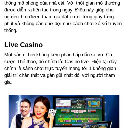
thống mô phỏng của nhà cái. Với thời gian mở thưởng
được diễn ra liên tục trong ngày. Điều này giúp cho
người chơi được tham gia đặt cược từng giây từng
phút và không cần chờ đợi như cách chơi xổ số truyền
thống.
Live Casino
Một sảnh chơi không kém phần hấp dẫn so với Cá
cược Thể thao, đó chính là: Casino live. Hiện tại đây
chính là sảnh chơi trực tuyến mang tới 1 không gian
giải trí chân thật và gần gũi nhất đối với người tham
gia.