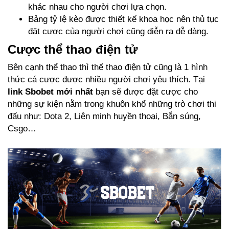
khác nhau cho người chơi lựa chọn.
Bảng tỷ lệ kèo được thiết kế khoa học nên thủ tục
đặt cược của người chơi cũng diễn ra dễ dàng.
Cược thể thao điện tử
Bên cạnh thể thao thì thể thao điện tử cũng là 1 hình
thức cá cược được nhiều người chơi yêu thích. Tại
link
Sbobet mới nhất
bạn sẽ được đặt cược cho
những sự kiện nằm trong khuôn khổ những trò chơi thi
đấu như: Dota 2, Liên minh huyền thoại, Bắn súng,
Csgo…