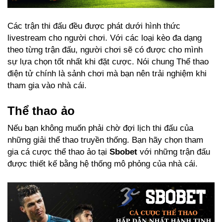
Các trận thi đấu đều được phát dưới hình thức
livestream cho người chơi. Với các loại kèo đa dạng
theo từng trận đấu, người chơi sẽ có được cho mình
sự lựa chọn tốt nhất khi đặt cược. Nói chung Thể thao
điện tử chính là sảnh chơi mà bạn nên trải nghiệm khi
tham gia vào nhà cái.
Thể thao ảo
Nếu bạn không muốn phải chờ đợi lịch thi đấu của
những giải thể thao truyền thống. Bạn hãy chọn tham
gia cá cược thể thao ảo tại
Sbobet
với những trận đấu
được thiết kế bằng hệ thống mô phỏng của nhà cái.