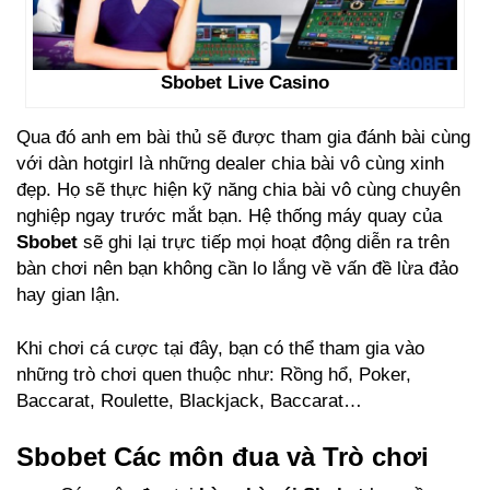
Sbobet
Live Casino
Qua đó anh em bài thủ sẽ được tham gia đánh bài cùng
với dàn hotgirl là những dealer chia bài vô cùng xinh
đẹp. Họ sẽ thực hiện kỹ năng chia bài vô cùng chuyên
nghiệp ngay trước mắt bạn. Hệ thống máy quay của
Sbobet
sẽ ghi lại trực tiếp mọi hoạt động diễn ra trên
bàn chơi nên bạn không cần lo lắng về vấn đề lừa đảo
hay gian lận.
Khi chơi cá cược tại đây, bạn có thể tham gia vào
những trò chơi quen thuộc như: Rồng hổ, Poker,
Baccarat, Roulette, Blackjack, Baccarat…
Sbobet Các môn đua và Trò chơi