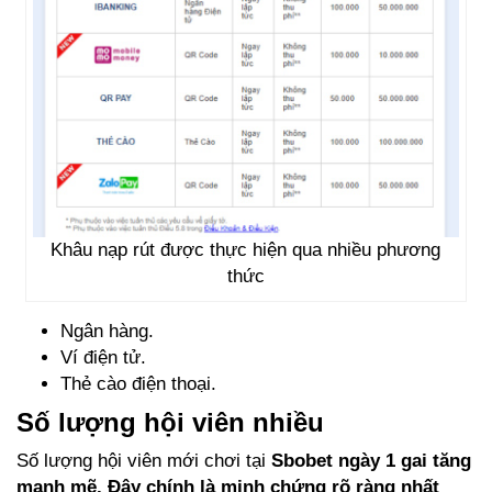
Khâu nạp rút được thực hiện qua nhiều phương
thức
Ngân hàng.
Ví điện tử.
Thẻ cào điện thoại.
Số lượng hội viên nhiều
Số lượng hội viên mới chơi tại
Sbobet ngày 1 gai tăng
mạnh mẽ. Đây chính là minh chứng rõ ràng nhất