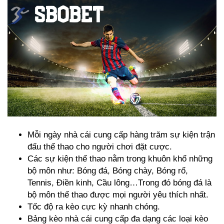
Mỗi ngày nhà cái cung cấp hàng trăm sự kiện trận
đấu thể thao cho người chơi đặt cược.
Các sự kiện thể thao nằm trong khuôn khổ những
bộ môn như: Bóng đá, Bóng chày, Bóng rổ,
Tennis, Điền kinh, Cầu lông…Trong đó bóng đá là
bộ môn thể thao được mọi người yêu thích nhất.
Tốc độ ra kèo cực kỳ nhanh chóng.
Bảng kèo nhà cái cung cấp đa dạng các loại kèo