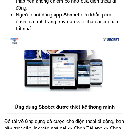
thấp nên không chiếm bộ nhớ của điện thoại di
động.
Người chơi dùng
app
Sbobet
còn khắc phục
được cả tình trạng truy cập vào nhà cái bị chặn
tốt nhất.
Ứng dụng Sbobet được thiết kế thông minh
Để tải về ứng dụng cá cược cho điện thoại di động, bạn
hãy truy cập link vào nhà cái -> Chọn Tải app -> Chọn