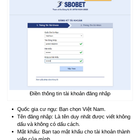
Điền thông tin tài khoản đăng nhập
Quốc gia cư ngụ: Bạn chọn Việt Nam.
Tên đăng nhập: Là tên duy nhất được viết không
dấu và không có dấu cách.
Mật khẩu: Bạn tạo mật khẩu cho tài khoản thành
viên của mình.