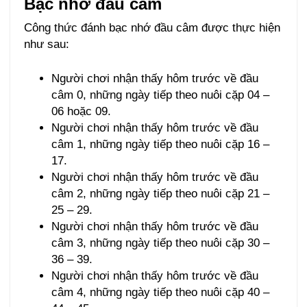
Bạc nhớ đầu câm
Công thức đánh bạc nhớ đầu câm được thực hiện
như sau:
Người chơi nhận thấy hôm trước về đầu
câm 0, những ngày tiếp theo nuôi cặp 04 –
06 hoặc 09.
Người chơi nhận thấy hôm trước về đầu
câm 1, những ngày tiếp theo nuôi cặp 16 –
17.
Người chơi nhận thấy hôm trước về đầu
câm 2, những ngày tiếp theo nuôi cặp 21 –
25 – 29.
Người chơi nhận thấy hôm trước về đầu
câm 3, những ngày tiếp theo nuôi cặp 30 –
36 – 39.
Người chơi nhận thấy hôm trước về đầu
câm 4, những ngày tiếp theo nuôi cặp 40 –