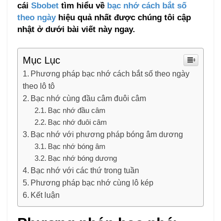
cái
Sbobet
tìm hiểu về
bạc nhớ cách bắt số
theo ngày
hiệu quả nhất được chúng tôi cập
nhật ở dưới bài viết này ngay.
Mục Lục
Phương pháp bạc nhớ cách bắt số theo ngày
theo lô tô
Bạc nhớ cùng đầu câm đuôi câm
Bạc nhớ đầu câm
Bạc nhớ đuôi câm
Bạc nhớ với phương pháp bóng âm dương
Bạc nhớ bóng âm
Bạc nhớ bóng dương
Bạc nhớ với các thứ trong tuần
Phương pháp bạc nhớ cùng lô kép
Kết luận