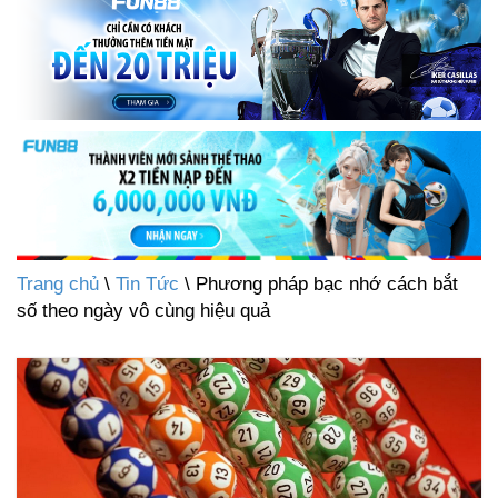
Trang chủ
\
Tin Tức
\ Phương pháp bạc nhớ cách bắt
số theo ngày vô cùng hiệu quả