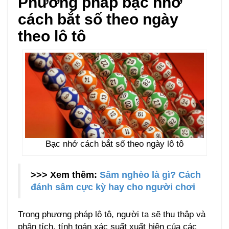
Phương pháp bạc nhớ
cách bắt số theo ngày
theo lô tô
Bạc nhớ cách bắt số theo ngày lô tô
>>> Xem thêm:
Sâm nghèo là gì? Cách
đánh sâm cực kỳ hay cho người chơi
Trong phương pháp lô tô, người ta sẽ thu thập và
phân tích, tính toán xác suất xuất hiện của các