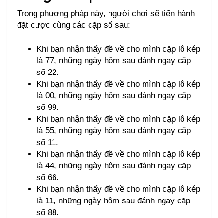
Trong phương pháp này, người chơi sẽ tiến hành
đặt cược cùng các cặp số sau:
Khi bạn nhận thấy đề về cho mình cặp lô kép
là 77, những ngày hôm sau đánh ngay cặp
số 22.
Khi bạn nhận thấy đề về cho mình cặp lô kép
là 00, những ngày hôm sau đánh ngay cặp
số 99.
Khi bạn nhận thấy đề về cho mình cặp lô kép
là 55, những ngày hôm sau đánh ngay cặp
số 11.
Khi bạn nhận thấy đề về cho mình cặp lô kép
là 44, những ngày hôm sau đánh ngay cặp
số 66.
Khi bạn nhận thấy đề về cho mình cặp lô kép
là 11, những ngày hôm sau đánh ngay cặp
số 88.