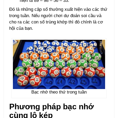
hiện là 89 – 98 – 56 – 33.
Đó là những cặp số thường xuất hiện vào các thứ
trong tuần. Nếu người chơi dự đoán soi cầu và
cho ra các con số trùng khớp thì đó chính là cơ
hội của bạn.
Bạc nhớ theo thứ trong tuần
Phương pháp bạc nhớ
cùng lô kép