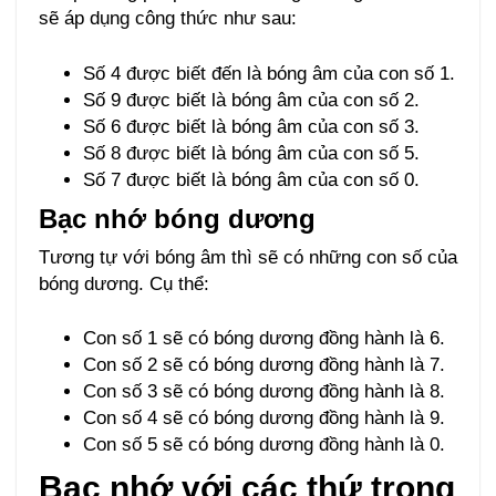
sẽ áp dụng công thức như sau:
Số 4 được biết đến là bóng âm của con số 1.
Số 9 được biết là bóng âm của con số 2.
Số 6 được biết là bóng âm của con số 3.
Số 8 được biết là bóng âm của con số 5.
Số 7 được biết là bóng âm của con số 0.
Bạc nhớ bóng dương
Tương tự với bóng âm thì sẽ có những con số của
bóng dương. Cụ thể:
Con số 1 sẽ có bóng dương đồng hành là 6.
Con số 2 sẽ có bóng dương đồng hành là 7.
Con số 3 sẽ có bóng dương đồng hành là 8.
Con số 4 sẽ có bóng dương đồng hành là 9.
Con số 5 sẽ có bóng dương đồng hành là 0.
Bạc nhớ với các thứ trong