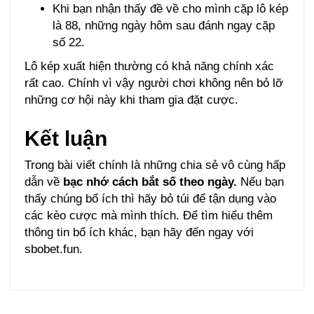
Khi bạn nhận thấy đề về cho mình cặp lô kép
là 88, những ngày hôm sau đánh ngay cặp
số 22.
Lô kép xuất hiện thường có khả năng chính xác
rất cao. Chính vì vậy người chơi không nên bỏ lỡ
những cơ hội này khi tham gia đặt cược.
Kết luận
Trong bài viết chính là những chia sẻ vô cùng hấp
dẫn về
bạc nhớ cách bắt số theo ngày.
Nếu bạn
thấy chúng bổ ích thì hãy bỏ túi để tận dụng vào
các kèo cược mà mình thích. Để tìm hiểu thêm
thông tin bổ ích khác, bạn hãy đến ngay với
sbobet.fun.