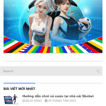
BÀI VIẾT MỚI NHẤT
Hướng dẫn chơi cá cược tại nhà cái Sbobet
09:20:SÁNG
29 THÁNG TÁM 2023