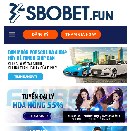
TOGGLE
ĐĂNG KÝ
THAM GIA NGAY
NAVIGATION