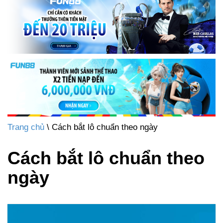
Trang chủ
\ Cách bắt lô chuẩn theo ngày
Cách bắt lô chuẩn theo
ngày