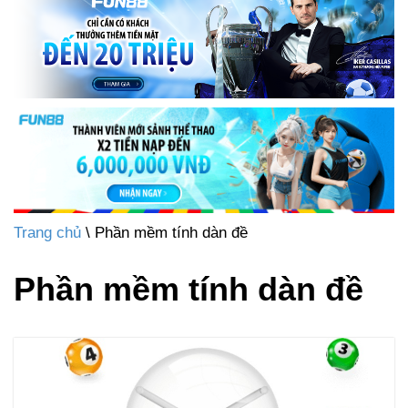
Trang chủ
\ Phần mềm tính dàn đề
Phần mềm tính dàn đề