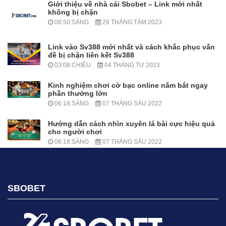
Giới thiệu về nhà cái Sbobet – Link mới nhất
không bị chặn
08:50:SÁNG
29 THÁNG TÁM 2023
Link vào Sv388 mới nhất và cách khắc phục vấn
đề bị chặn liên kết Sv388
03:08:CHIỀU
04 THÁNG TƯ 2023
Kinh nghiệm chơi cờ bạc online nắm bắt ngay
phần thưởng lớn
06:18:SÁNG
07 THÁNG SÁU 2022
Hướng dẫn cách nhìn xuyên lá bài cực hiệu quả
cho người chơi
06:18:SÁNG
07 THÁNG SÁU 2022
SBOBET