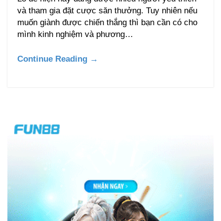
và tham gia đặt cược săn thưởng. Tuy nhiên nếu
muốn giành được chiến thắng thì bạn cần có cho
mình kinh nghiệm và phương…
Continue Reading →