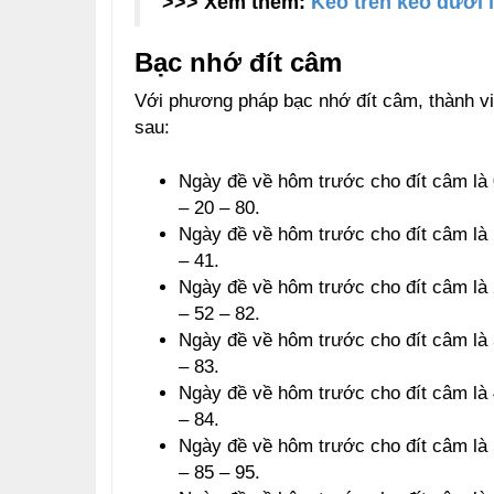
>>> Xem thêm:
Kèo trên kèo dưới l
Bạc nhớ đít câm
Với phương pháp bạc nhớ đít câm, thành v
sau:
Ngày đề về hôm trước cho đít câm là 
– 20 – 80.
Ngày đề về hôm trước cho đít câm là 
– 41.
Ngày đề về hôm trước cho đít câm là 
– 52 – 82.
Ngày đề về hôm trước cho đít câm là 
– 83.
Ngày đề về hôm trước cho đít câm là 
– 84.
Ngày đề về hôm trước cho đít câm là 
– 85 – 95.