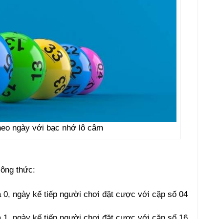
heo ngày với bạc nhớ lô câm
ông thức:
0, ngày kế tiếp người chơi đặt cược với cặp số 04
1, ngày kế tiếp người chơi đặt cược với cặp số 16