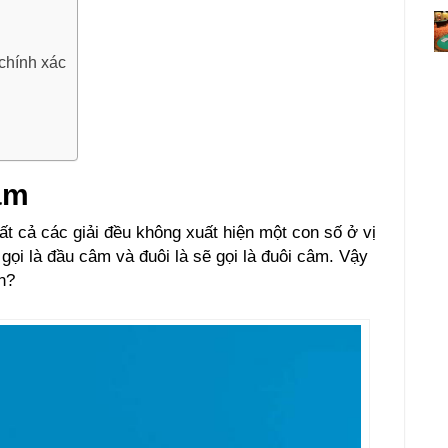
chính xác
âm
ất cả các giải đều không xuất hiện một con số ở vị
 gọi là đầu câm và đuôi là sẽ gọi là đuôi câm. Vậy
ẩn?