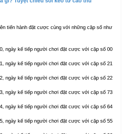
à gì? Tuyệt chiêu soi kèo từ cao thủ
iên tiến hành đặt cược cùng với những cặp số như
0, ngày kế tiếp người chơi đặt cược với cặp số 00
1, ngày kế tiếp người chơi đặt cược với cặp số 21
2, ngày kế tiếp người chơi đặt cược với cặp số 22
3, ngày kế tiếp người chơi đặt cược với cặp số 73
4, ngày kế tiếp người chơi đặt cược với cặp số 64
5, ngày kế tiếp người chơi đặt cược với cặp số 55