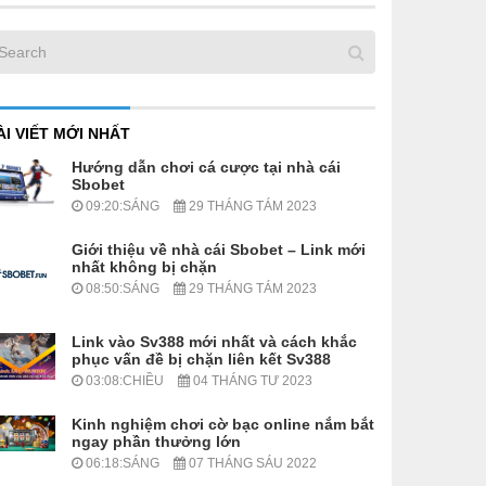
ÀI VIẾT MỚI NHẤT
Hướng dẫn chơi cá cược tại nhà cái
Sbobet
09:20:SÁNG
29 THÁNG TÁM 2023
Giới thiệu về nhà cái Sbobet – Link mới
nhất không bị chặn
08:50:SÁNG
29 THÁNG TÁM 2023
Link vào Sv388 mới nhất và cách khắc
phục vấn đề bị chặn liên kết Sv388
03:08:CHIỀU
04 THÁNG TƯ 2023
Kinh nghiệm chơi cờ bạc online nắm bắt
ngay phần thưởng lớn
06:18:SÁNG
07 THÁNG SÁU 2022