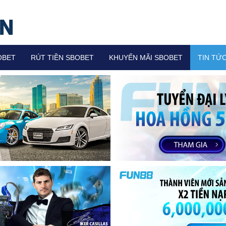
OBET
RÚT TIỀN SBOBET
KHUYẾN MÃI SBOBET
TIN TỨ